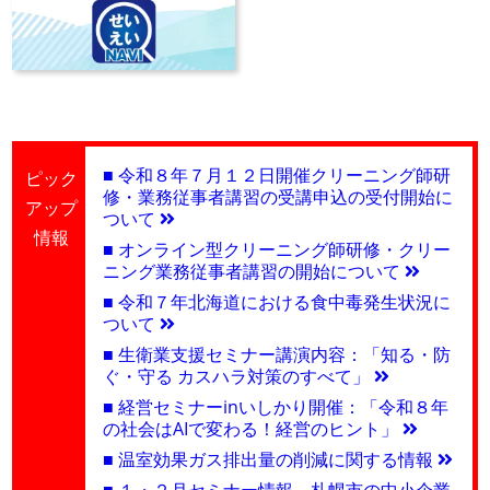
■ 令和８年７月１２日開催クリーニング師研
ピック
修・業務従事者講習の受講申込の受付開始に
アップ
ついて
情報
■ オンライン型クリーニング師研修・クリー
ニング業務従事者講習の開始について
■ 令和７年北海道における食中毒発生状況に
ついて
■ 生衛業支援セミナー講演内容：「知る・防
ぐ・守る カスハラ対策のすべて」
■ 経営セミナーinいしかり開催：「令和８年
の社会はAIで変わる！経営のヒント」
■ 温室効果ガス排出量の削減に関する情報
■ １・２月セミナー情報 札幌市の中小企業