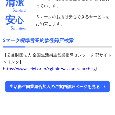
清
潔
っています。
S
tandard
Ｓマークのお店は安心できるサービスを
安
心
お約束します。
S
anitation
Sマーク標準営業約款登録店検索
【公益財団法人 全国生活衛生営業指導センター 外部サイト
へリンク】
https://www.seiei.or.jp/cgi-bin/yakkan_search.cgi
生活衛生同業組合加入のご案内詳細ページを見る