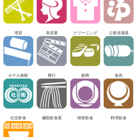
理容
美容業
クリーニング
公衆浴場業
ホテル旅館
興行
鮨商
食肉
社交飲食
麺類飲食業
喫茶飲食
料理飲食