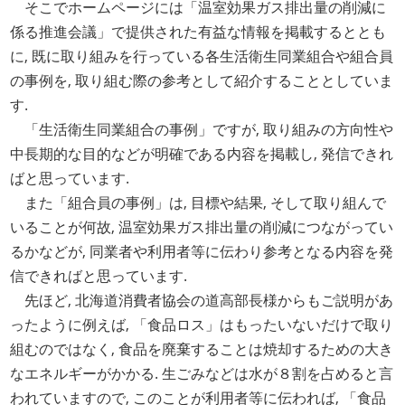
そこでホームページには「温室効果ガス排出量の削減に
係る推進会議」で提供された有益な情報を掲載するととも
に, 既に取り組みを行っている各生活衛生同業組合や組合員
の事例を, 取り組む際の参考として紹介することとしていま
す.
「生活衛生同業組合の事例」ですが, 取り組みの方向性や
中長期的な目的などが明確である内容を掲載し, 発信できれ
ばと思っています.
また「組合員の事例」は, 目標や結果, そして取り組んで
いることが何故, 温室効果ガス排出量の削減につながってい
るかなどが, 同業者や利用者等に伝わり参考となる内容を発
信できればと思っています.
先ほど, 北海道消費者協会の道高部長様からもご説明があ
ったように例えば, 「食品ロス」はもったいないだけで取り
組むのではなく, 食品を廃棄することは焼却するための大き
なエネルギーがかかる. 生ごみなどは水が８割を占めると言
われていますので, このことが利用者等に伝われば, 「食品